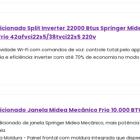
cionado Split Inverter 22000 Btus Springer Mid
Frio 42afvci22s5/38tvci22s5 220v
vidade Wi-Fi com comandos de voz: controle total pelo app
a e eficiência: Inverter com até 70% de economia no modo 
icionado Janela Midea Mecânico Frio 10.000 BT
icionado de janela Springer Midea Mecânico, mais potência 
ia.
a Moldura - Painel frontal com moldura integrada que dis