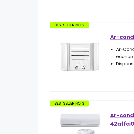
BESTSELLER NO. 2
Ar-cond
Ar-Cond
econom
Dispens
BESTSELLER NO. 3
Ar-condi
42affci