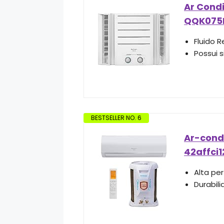
Ar Cond
QQK075B
Fluido R
Possui 
BESTSELLER NO. 6
Ar-condi
42affci1
Alta pe
Durabil