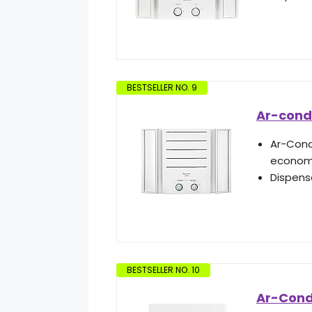
BESTSELLER NO. 9
Ar-condi
Ar-Cond
economi
Dispens
BESTSELLER NO. 10
Ar-Condi