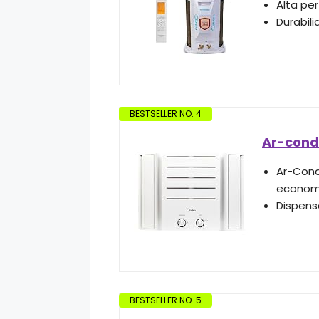
Alta pe
Durabil
BESTSELLER NO. 4
Ar-cond
Ar-Cond
economi
Dispens
BESTSELLER NO. 5