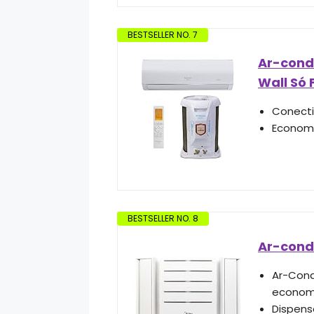
BESTSELLER NO. 7
Ar-condi
Wall Só 
Conecti
Economi
BESTSELLER NO. 8
Ar-cond
Ar-Cond
econom
Dispens