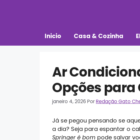
Pular
para
o
conteúdo
Inicio
Casa & Cozinha
E
Ar Condicion
Opções para
janeiro 4, 2026
Por
Redação Gato Ch
Já se pegou pensando se aquele
a dia? Seja para espantar o ca
Springer é bom
pode salvar voc