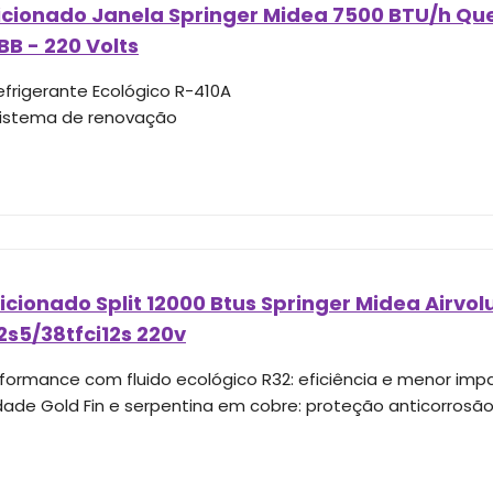
icionado Janela Springer Midea 7500 BTU/h Que
B - 220 Volts
efrigerante Ecológico R-410A
sistema de renovação
cionado Split 12000 Btus Springer Midea Airvolut
2s5/38tfci12s 220v
rformance com fluido ecológico R32: eficiência e menor im
idade Gold Fin e serpentina em cobre: proteção anticorrosão 