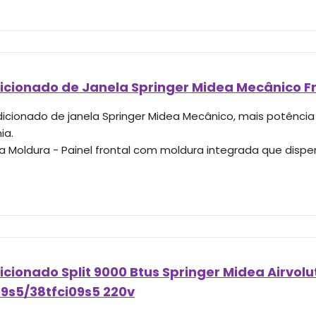
icionado de Janela Springer Midea Mecânico Fr
icionado de janela Springer Midea Mecânico, mais potência 
ia.
a Moldura - Painel frontal com moldura integrada que dis
cionado Split 9000 Btus Springer Midea Airvoluti
09s5/38tfci09s5 220v