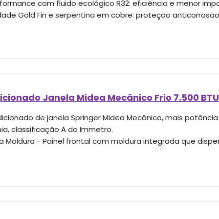
rformance com fluido ecológico R32: eficiência e menor im
idade Gold Fin e serpentina em cobre: proteção anticorrosão 
icionado Janela Midea Mecânico Frio 7.500 BT
icionado de janela Springer Midea Mecânico, mais potência 
a, classificação A do Immetro.
a Moldura - Painel frontal com moldura integrada que dis