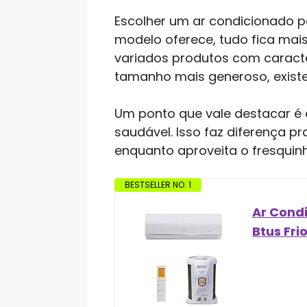
Escolher um ar condicionado 
modelo oferece, tudo fica mai
variados produtos com caracte
tamanho mais generoso, existe
Um ponto que vale destacar é 
saudável. Isso faz diferença 
enquanto aproveita o fresquin
BESTSELLER NO. 1
Ar Condi
Btus Fri