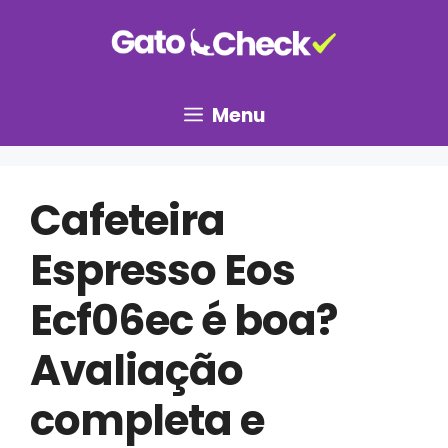
Pular
para
o
conteúdo
Menu
Cafeteira
Espresso Eos
Ecf06ec é boa?
Avaliação
completa e