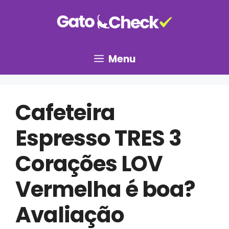
Pular
para
o
conteúdo
Menu
Cafeteira
Espresso TRES 3
Corações LOV
Vermelha é boa?
Avaliação