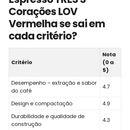
Corações LOV
Vermelha se sai em
cada critério?
Nota
Critério
(0 a
5)
Desempenho – extração e sabor
4.7
do café
Design e compactação
4.9
Durabilidade e qualidade de
4.3
construção