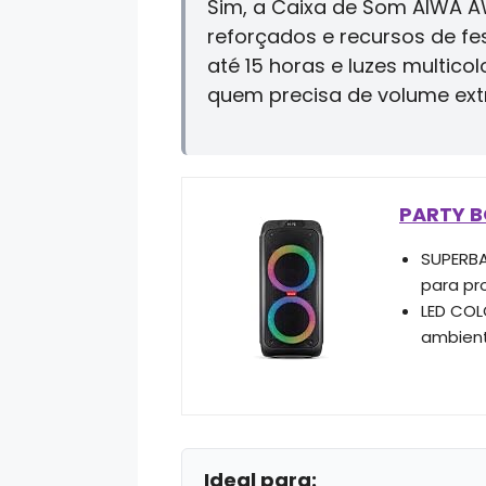
Sim, a Caixa de Som AIWA A
reforçados e recursos de f
até 15 horas e luzes multico
quem precisa de volume ext
PARTY B
SUPERBA
para pr
LED COL
ambien
Ideal para: