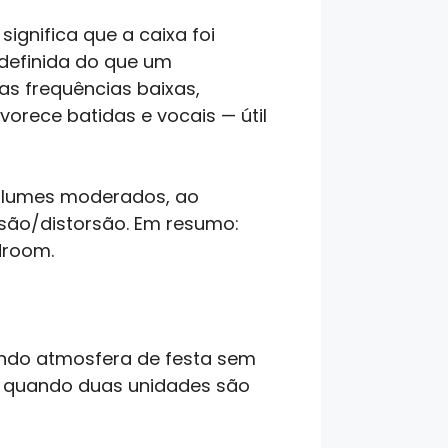
ignifica que a caixa foi
definida do que um
s frequências baixas,
orece batidas e vocais — útil
volumes moderados, ao
ão/distorsão. Em resumo:
droom.
ndo atmosfera de festa sem
m quando duas unidades são