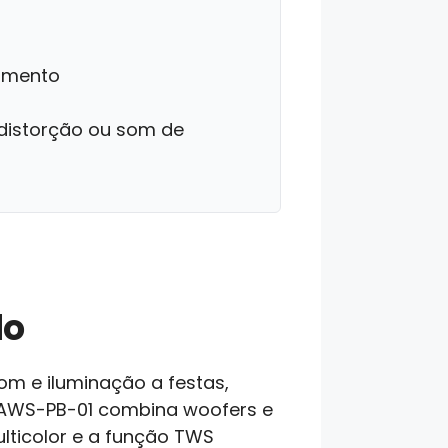
rumento
distorção ou som de
do
om e iluminação a festas,
 AWS-PB-01 combina woofers e
ulticolor e a função TWS