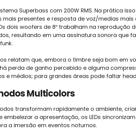
stema Superbass com 200W RMS. Na prática isso s
s mais presentes e resposta de voz/medias mais 
s dois woofers de 8″ trabalham na reprodução da
os, resultando em uma assinatura sonora que fav
funk.
ários relatam que, embora o timbre seja bom em 
há perda de ganho percebido e alguma compress
s e médios; para grandes áreas pode faltar hea
 modos Multicolors
modos transformam rapidamente o ambiente, cria
de embelezar a apresentação, os LEDs sincroniza
ra a imersão em eventos noturnos.