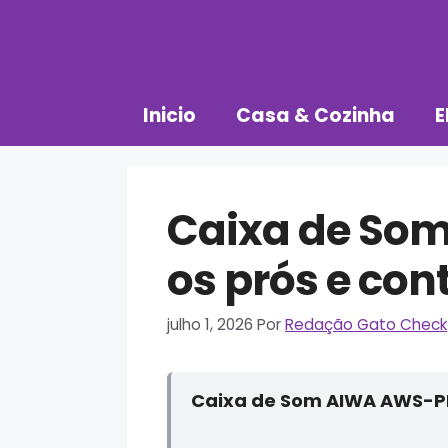
Pular
para
o
conteúdo
Inicio
Casa & Cozinha
E
Caixa de So
os prós e con
julho 1, 2026
Por
Redação Gato Check
Caixa de Som AIWA AWS-PB