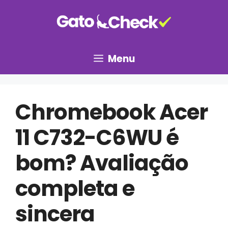
Pular
para
o
conteúdo
Menu
Chromebook Acer
11 C732-C6WU é
bom? Avaliação
completa e
sincera