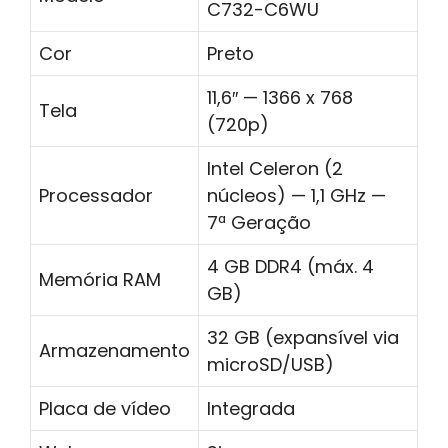
C732-C6WU
Cor
Preto
11,6″ — 1366 x 768
Tela
(720p)
Intel Celeron (2
Processador
núcleos) — 1,1 GHz —
7ª Geração
4 GB DDR4 (máx. 4
Memória RAM
GB)
32 GB (expansível via
Armazenamento
microSD/USB)
Placa de vídeo
Integrada