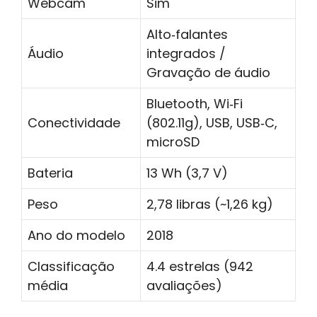
Webcam
Sim
Alto‑falantes
Áudio
integrados /
Gravação de áudio
Bluetooth, Wi‑Fi
Conectividade
(802.11g), USB, USB‑C,
microSD
Bateria
13 Wh (3,7 V)
Peso
2,78 libras (~1,26 kg)
Ano do modelo
2018
Classificação
4.4 estrelas (942
média
avaliações)