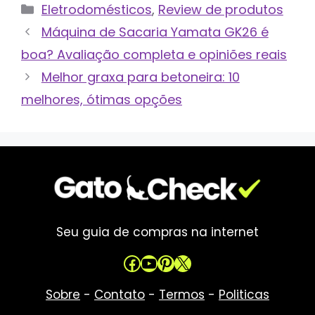
Categorias
Eletrodomésticos
,
Review de produtos
Máquina de Sacaria Yamata GK26 é
boa? Avaliação completa e opiniões reais
Melhor graxa para betoneira: 10
melhores, ótimas opções
Seu guia de compras na internet
Facebook
Youtube
Pinterest
X
Sobre
-
Contato
-
Termos
-
Politicas