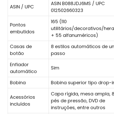
ASIN B088JDJ6MS / UPC
ASIN / UPC
012502660323
165 (110
Pontos
utilitários/decorativos/her
embutidos
+ 55 alfanuméricos)
Casas de
8 estilos automáticos de u
botão
passo
Enfiador
Sim
automático
Bobina
Bobina superior tipo drop-i
Capa rígida, mesa ampla, 
Acessórios
pés de pressão, DVD de
incluídos
instruções, entre outros