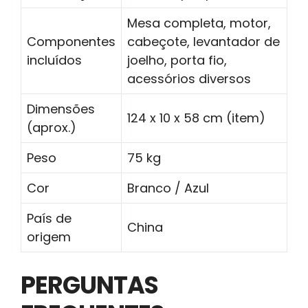
Mesa completa, motor,
Componentes
cabeçote, levantador de
incluídos
joelho, porta fio,
acessórios diversos
Dimensões
124 x 10 x 58 cm (item)
(aprox.)
Peso
75 kg
Cor
Branco / Azul
País de
China
origem
PERGUNTAS