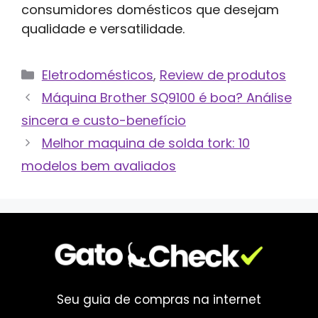
consumidores domésticos que desejam
qualidade e versatilidade.
Categorias
Eletrodomésticos
,
Review de produtos
Máquina Brother SQ9100 é boa? Análise
sincera e custo-benefício
Melhor maquina de solda tork: 10
modelos bem avaliados
Seu guia de compras na internet