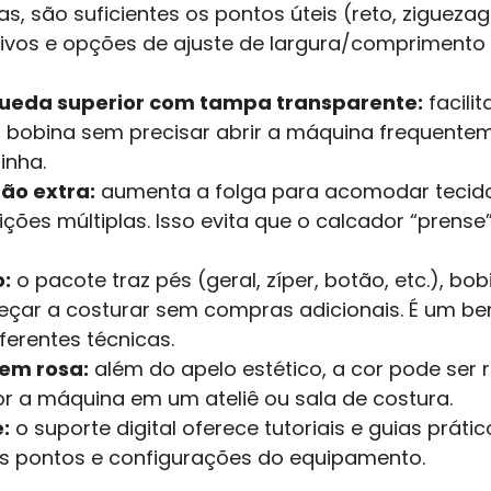
, são suficientes os pontos úteis (reto, ziguezag
ativos e opções de ajuste de largura/comprimen
queda superior com tampa transparente:
facili
 bobina sem precisar abrir a máquina frequentem
inha.
ão extra:
aumenta a folga para acomodar tecid
ões múltiplas. Isso evita que o calcador “prense”
o:
o pacote traz pés (geral, zíper, botão, etc.), bo
çar a costurar sem compras adicionais. É um bene
ferentes técnicas.
 em rosa:
além do apelo estético, a cor pode ser 
or a máquina em um ateliê ou sala de costura.
:
o suporte digital oferece tutoriais e guias práti
s pontos e configurações do equipamento.