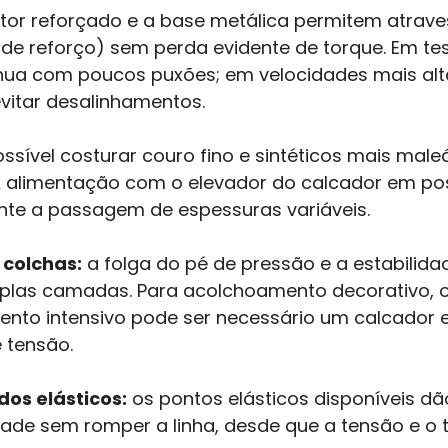
or reforçado e a base metálica permitem atrav
de reforço) sem perda evidente de torque. Em tes
ínua com poucos puxões; em velocidades mais al
evitar desalinhamentos.
ssível costurar couro fino e sintéticos mais male
 alimentação com o elevador do calcador em posi
nte a passagem de espessuras variáveis.
 colchas:
a folga do pé de pressão e a estabilid
las camadas. Para acolchoamento decorativo, o
to intensivo pode ser necessário um calcador es
e tensão.
dos elásticos:
os pontos elásticos disponíveis dão
ade sem romper a linha, desde que a tensão e o t