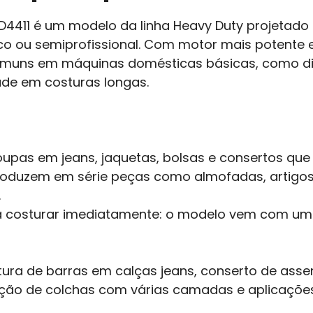
D4411 é um modelo da linha Heavy Duty projetad
 ou semiprofissional. Com motor mais potente e 
comuns em máquinas domésticas básicas, como dif
de em costuras longas.
upas em jeans, jaquetas, bolsas e consertos que
roduzem em série peças como almofadas, artigo
.
 costurar imediatamente: o modelo vem com um 
stura de barras em calças jeans, conserto de ass
cção de colchas com várias camadas e aplicaçõe