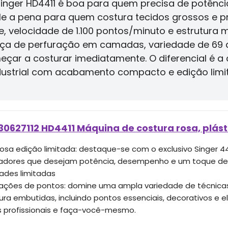
inger HD4411 é boa para quem precisa de potênci
e a pena para quem costura tecidos grossos e p
, velocidade de 1.100 pontos/minuto e estrutura m
orça de perfuração em camadas, variedade de 69 a
eçar a costurar imediatamente. O diferencial é 
strial com acabamento compacto e edição limit
30627112 HD4411 Máquina de costura rosa, plást
rosa edição limitada: destaque-se com o exclusivo Singer 4
iadores que desejam potência, desempenho e um toque de 
ades limitadas
cações de pontos: domine uma ampla variedade de técnica
ura embutidas, incluindo pontos essenciais, decorativos e e
s profissionais e faça-você-mesmo.