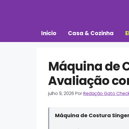
Pular
para
o
conteúdo
Inicio
Casa & Cozinha
E
Máquina de C
Avaliação co
julho 9, 2026
Por
Redação Gato Chec
Máquina de Costura Singer