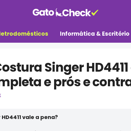
letrodomésticos
Informática & Escritório
ostura Singer HD4411
mpleta e prós e contr
k
 HD4411 vale a pena?