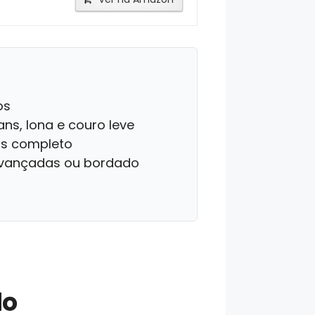
os
ns, lona e couro leve
os completo
 avançadas ou bordado
do