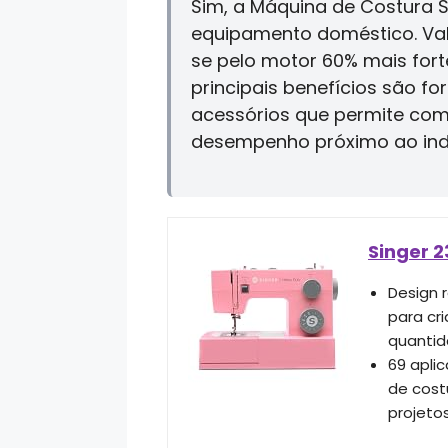
Sim, a Máquina de Costura S
equipamento doméstico. Val
se pelo motor 60% mais forte
principais benefícios são f
acessórios que permite com
desempenho próximo ao indu
Singer 2
Design 
para cr
quantid
69 apli
de cost
projeto