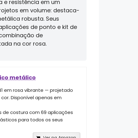
a e resistência em um
rojetos em volume: destaca-
etálica robusta. Seus
plicações de ponto e kit de
a combinação de
ada na cor rosa.
ico metálico
41 em rosa vibrante — projetado
cor. Disponível apenas em
s de costura com 69 aplicações
lásticos para todos os seus
Ver na Amazon