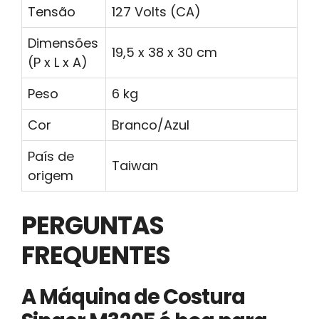
Tensão
127 Volts (CA)
Dimensões
19,5 x 38 x 30 cm
(P x L x A)
Peso
6 kg
Cor
Branco/Azul
País de
Taiwan
origem
PERGUNTAS
FREQUENTES
A Máquina de Costura