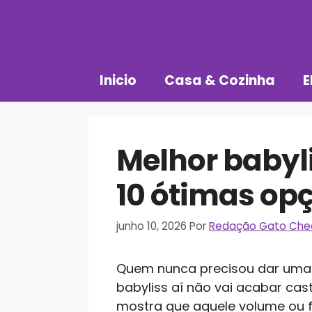
Pular
para
o
conteúdo
Inicio
Casa & Cozinha
E
Melhor babyli
10 ótimas op
junho 10, 2026
Por
Redação Gato Che
Quem nunca precisou dar uma aj
babyliss aí não vai acabar cas
mostra que aquele volume ou f