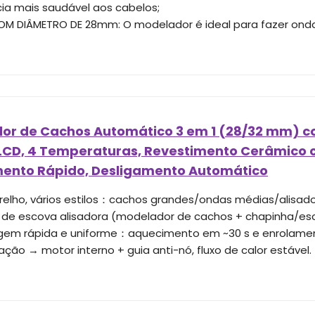
ia mais saudável aos cabelos;
M DIÂMETRO DE 28mm: O modelador é ideal para fazer onda
or de Cachos Automático 3 em 1 (28/32 mm) co
 LCD, 4 Temperaturas, Revestimento Cerâmico 
ento Rápido, Desligamento Automático
elho, vários estilos：cachos grandes/ondas médias/alisado 
de escova alisadora (modelador de cachos + chapinha/esc
em rápida e uniforme：aquecimento em ~30 s e enrolame
ação → motor interno + guia anti-nó, fluxo de calor estável.