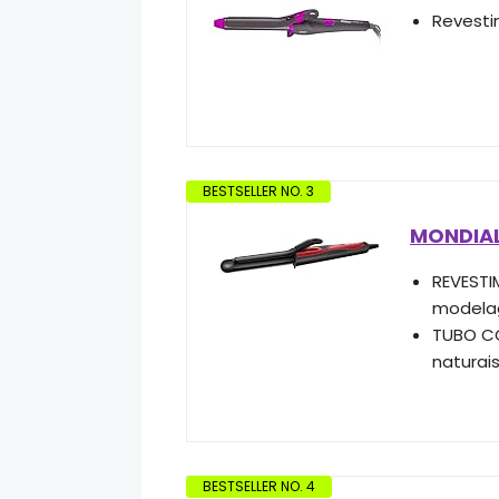
Revesti
BESTSELLER NO. 3
MONDIAL
REVESTI
modela
TUBO CO
naturais
BESTSELLER NO. 4