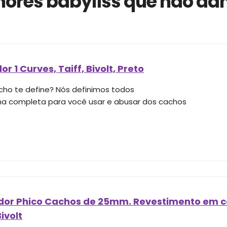
ores babyliss que não dan
r 1 Curves, Taiff, Bivolt, Preto
cho te define? Nós definimos todos
ha completa para você usar e abusar dos cachos
or Phico Cachos de 25mm. Revestimento em ce
ivolt