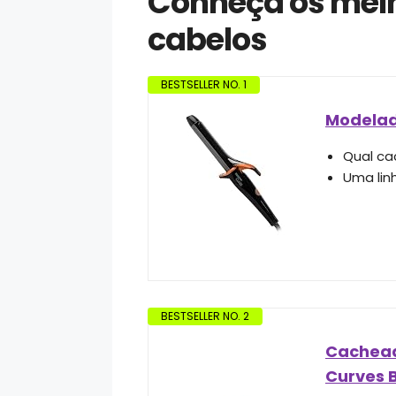
Conheça os melh
cabelos
BESTSELLER NO. 1
Modelado
Qual ca
Uma lin
BESTSELLER NO. 2
Cachead
Curves B