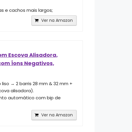
s e cachos mais largos;
Ver na Amazon
m Escova Alisadora,
com Íons Negativos,
liso → 2 barris 28 mm & 32 mm +
ova alisadora).
nto automático com bip de
Ver na Amazon