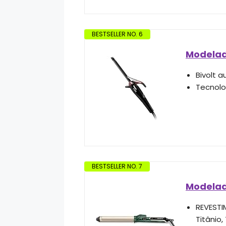
BESTSELLER NO. 6
Modelado
Bivolt 
Tecnolo
BESTSELLER NO. 7
Modelad
REVESTI
Titânio