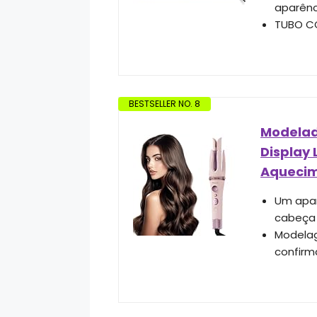
aparênc
TUBO CO
BESTSELLER NO. 8
Modelad
Display
Aquecim
Um apar
cabeça 
Modelag
confirm