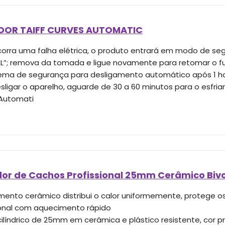
OR TAIFF CURVES AUTOMATIC
orra uma falha elétrica, o produto entrará em modo de segu
FAL”; remova da tomada e ligue novamente para retomar o 
ema de segurança para desligamento automático após 1 hora
sligar o aparelho, aguarde de 30 a 60 minutos para o esfri
Automati
or de Cachos Profissional 25mm Cerâmico Bivo
mento cerâmico distribui o calor uniformemente, protege os
ional com aquecimento rápido
cilíndrico de 25mm em cerâmica e plástico resistente, cor 