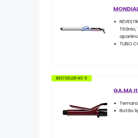
MONDIAL 
REVESTI
Titânio
aparênc
TUBO CO
BESTSELLER NO. 5
GA.MA I
Temarat
Botão li