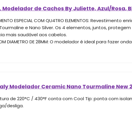
Modelador de Cachos By Juliette, Azul/Rosa, B
MENTO ESPECIAL COM QU4TRO ELEMENTOS: Revestimento enri
, Tourmaline e Nano Silver. Os 4 elementos, juntos, protege
ia mais saudável aos cabelos.
M DIAMETRO DE 28MM: O modelador é ideal para fazer ondas
taly Modelador Ceramic Nano Tourmaline New 2
ura de 220°C / 430°F conta com Cool Tip: ponta com isola
ga/desliga.