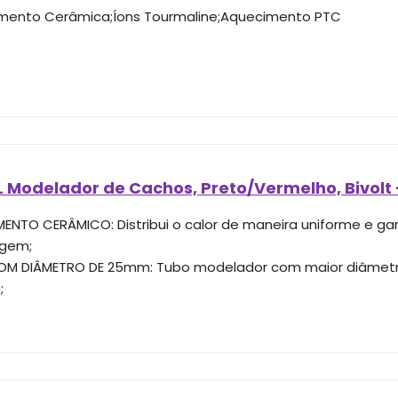
mento Cerâmica;Íons Tourmaline;Aquecimento PTC
 Modelador de Cachos, Preto/Vermelho, Bivolt 
MENTO CERÂMICO: Distribui o calor de maneira uniforme e ga
gem;
M DIÂMETRO DE 25mm: Tubo modelador com maior diâmetro
;