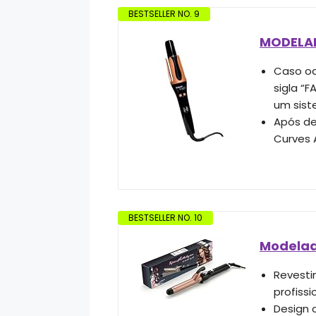
BESTSELLER NO. 9
MODELAD
Caso oc
sigla “
um sist
Após de
Curves 
BESTSELLER NO. 10
Modelad
Revesti
profiss
Design 