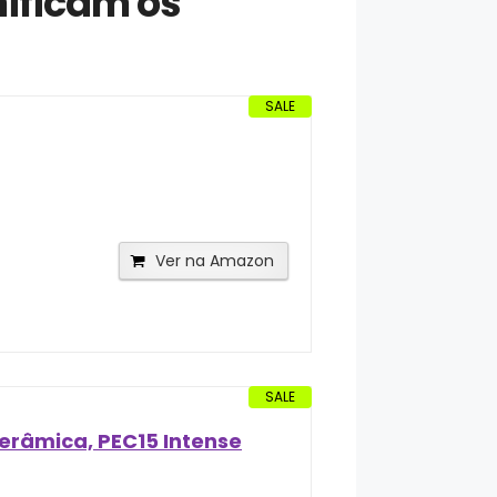
ificam os
SALE
Ver na Amazon
SALE
râmica, PEC15 Intense