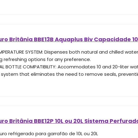
o Britânia BBE13B Aquaplus Biv Capacidade 10
MPERATURE SYSTEM: Dispenses both natural and chilled wate
g refreshing options for any preference.
AL BOTTLE COMPATIBILITY: Accommodates 10 and 20-liter wat
 system that eliminates the need to remove seals, preventing 
o Britânia BBE12P 10L ou 20L Sistema Perfurado
ro refrigerado para garrafão de 10L ou 20L