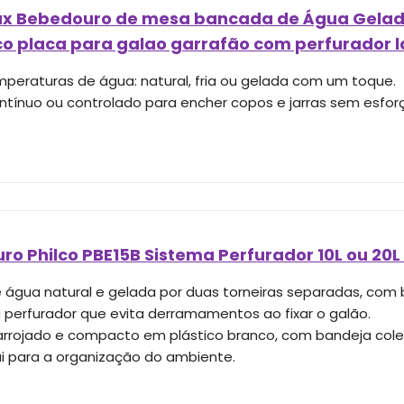
ux Bebedouro de mesa bancada de Água Gelada 
co placa para galao garrafão com perfurador la
mperaturas de água: natural, fria ou gelada com um toque.
ontínuo ou controlado para encher copos e jarras sem esfor
o Philco PBE15B Sistema Perfurador 10L ou 20L 
 água natural e gelada por duas torneiras separadas, com
 perfurador que evita derramamentos ao fixar o galão.
arrojado e compacto em plástico branco, com bandeja coleto
ui para a organização do ambiente.