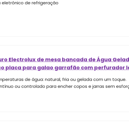
 eletrônico de refrigeração
o Electrolux de mesa bancada de Água Gelada 
co placa para galao garrafão com perfurador la
mperaturas de água: natural, fria ou gelada com um toque.
ontínuo ou controlado para encher copos e jarras sem esfor