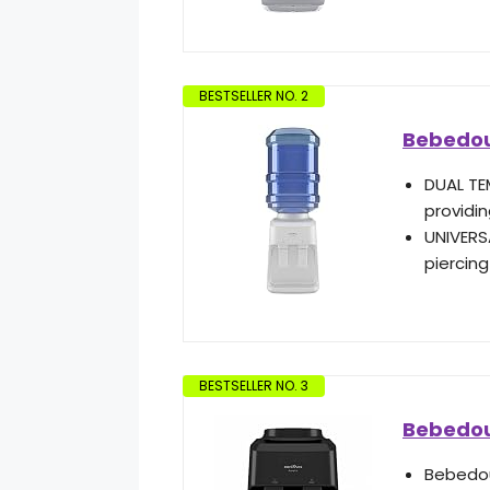
BESTSELLER NO. 2
Bebedour
DUAL TE
providin
UNIVERS
piercing
BESTSELLER NO. 3
Bebedour
Bebedou