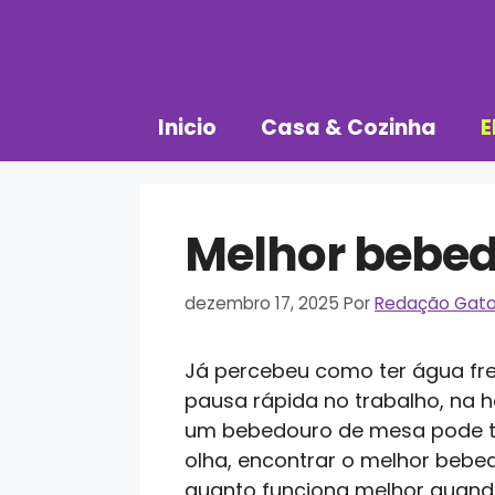
Pular
para
o
conteúdo
Inicio
Casa & Cozinha
E
Melhor bebed
dezembro 17, 2025
Por
Redação Gato
Já percebeu como ter água fr
pausa rápida no trabalho, na h
um bebedouro de mesa pode tra
olha, encontrar o melhor beb
quanto funciona melhor quando 