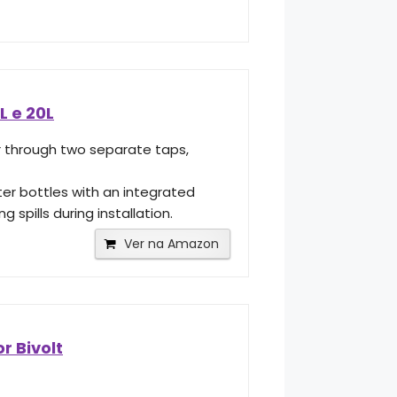
L e 20L
r through two separate taps,
er bottles with an integrated
spills during installation.
Ver na Amazon
r Bivolt