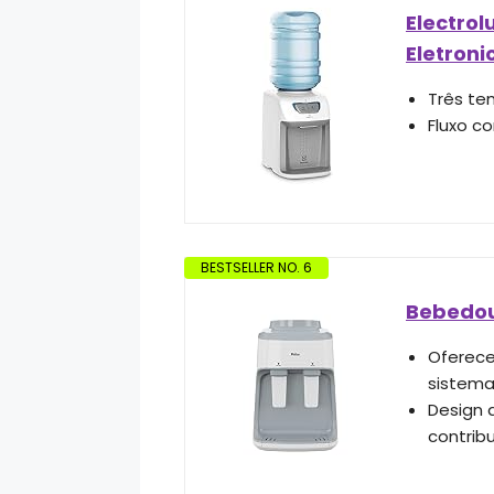
Electrol
Eletroni
Três te
Fluxo c
BESTSELLER NO. 6
Bebedour
Oferece
sistema
Design 
contrib