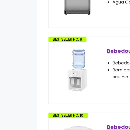
Água Gel
BESTSELLER NO. 9
Bebedou
Bebedou
Bem pen
seu dia
BESTSELLER NO. 10
Bebedour