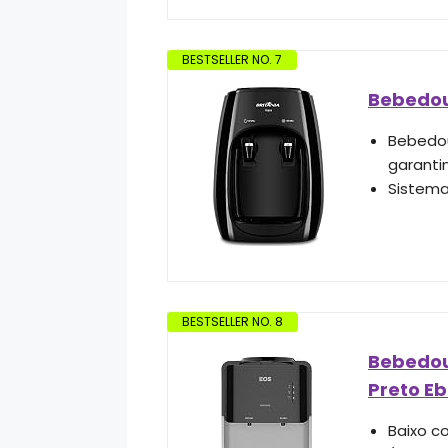
BESTSELLER NO. 7
Bebedour
Bebedou
garantin
Sistema
BESTSELLER NO. 8
Bebedou
Preto E
Baixo c