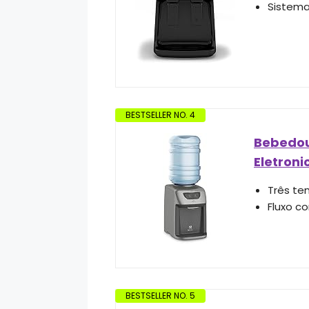
Sistema
BESTSELLER NO. 4
Bebedour
Eletroni
Três te
Fluxo c
BESTSELLER NO. 5