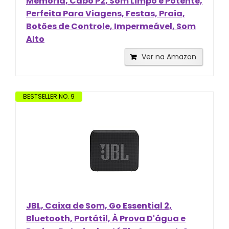
Memória, Cabo P2, Som Limpo e Potente,
Perfeita Para Viagens, Festas, Praia,
Botões de Controle, Impermeável, Som
Alto
Ver na Amazon
BESTSELLER NO. 9
JBL, Caixa de Som, Go Essential 2,
Bluetooth, Portátil, À Prova D'água e