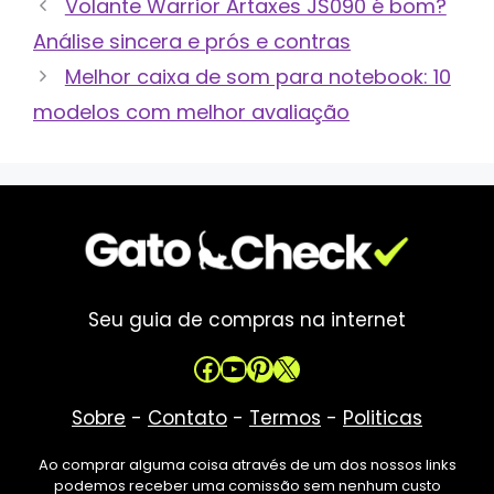
Volante Warrior Artaxes JS090 é bom?
Análise sincera e prós e contras
Melhor caixa de som para notebook: 10
modelos com melhor avaliação
Seu guia de compras na internet
Facebook
Youtube
Pinterest
X
Sobre
-
Contato
-
Termos
-
Politicas
Ao comprar alguma coisa através de um dos nossos links
podemos receber uma comissão sem nenhum custo