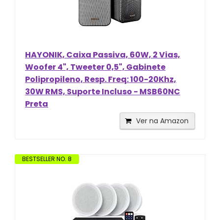
HAYONIK, Caixa Passiva, 60W, 2 Vias,
Woofer 4", Tweeter 0,5", Gabinete
Polipropileno, Resp. Freq: 100-20Khz,
30W RMS, Suporte Incluso - MSB60NC
Preta
Ver na Amazon
BESTSELLER NO. 8