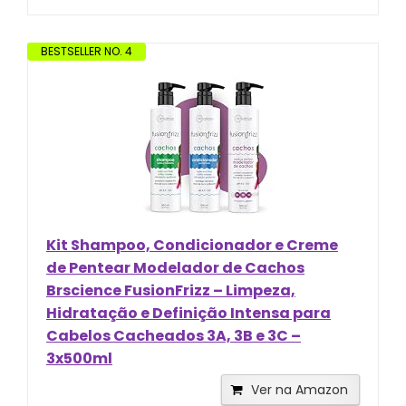
BESTSELLER NO. 4
Kit Shampoo, Condicionador e Creme
de Pentear Modelador de Cachos
Brscience FusionFrizz – Limpeza,
Hidratação e Definição Intensa para
Cabelos Cacheados 3A, 3B e 3C –
3x500ml
Ver na Amazon