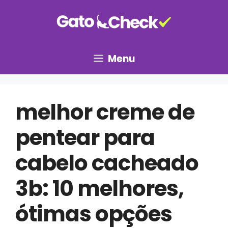
Pular
para
o
conteúdo
Menu
melhor creme de
pentear para
cabelo cacheado
3b: 10 melhores,
ótimas opções