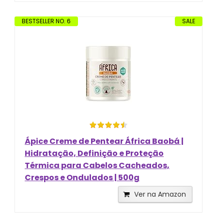
BESTSELLER NO. 6
SALE
Ápice Creme de Pentear África Baobá |
Hidratação, Definição e Proteção
Térmica para Cabelos Cacheados,
Crespos e Ondulados | 500g
Ver na Amazon