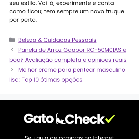
seu estilo. Vai lá, experimente e conta
como ficou; tem sempre um novo truque
por perto.
Categorias
Beleza & Cuidados Pessoais
Panela de Arroz Gaabor RC-50M01AS é
boa? Avaliação completa e opiniões reais
Melhor creme para pentear masculino
liso: Top 10 ótimas opções
Seu guia de compras na internet