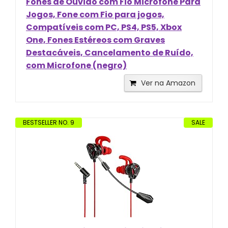
Fones de Ouvido com Fio Microfone Para
Jogos, Fone com Fio para jogos,
Compatíveis com PC, PS4, PS5, Xbox
One, Fones Estéreos com Graves
Destacáveis, Cancelamento de Ruído,
com Microfone (negro)
Ver na Amazon
BESTSELLER NO. 9
SALE