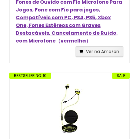
Fones de Ouvido com Fio Microfone Para
Jogos, Fone com Fio para jogos,
Compatíveis com PC, PS4, PS5, Xbox
One, Fones Estéreos com Graves
Destacáveis, Cancelamento de Ruído,
com Microfone（vermelha）
Ver na Amazon
BESTSELLER NO. 10
SALE