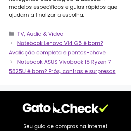
modelos específicos e guias rápidos que
ajudam a finalizar a escolha.
Categorias
TV, Áudio & Vídeo
Notebook Lenovo V14 G5 é bom?
Avaliação completa e pontos-chave
Notebook ASUS Vivobook 15 Ryzen 7
5825U é bom? Prós, contras e surpresas
Seu guia de compras na internet