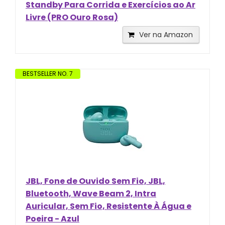
Standby Para Corrida e Exercícios ao Ar
Livre (PRO Ouro Rosa)
Ver na Amazon
BESTSELLER NO. 7
JBL, Fone de Ouvido Sem Fio, JBL,
Bluetooth, Wave Beam 2, Intra
Auricular, Sem Fio, Resistente À Água e
Poeira - Azul