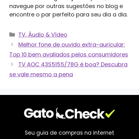
navegue por outras sugestões no blog e
encontre o par perfeito para seu dia a dia.
Categorias
TV, Áudio & Vídeo
Melhor fone de ouvido extra-auricular:
Top 10 bem avaliados pelos consumidores
TV AOC 43S5155/78G é boa? Descubra
se vale mesmo a pena
Seu guia de compras na internet