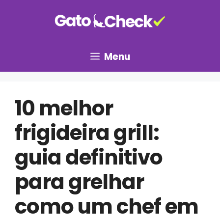
Pular
para
o
conteúdo
Menu
10 melhor
frigideira grill:
guia definitivo
para grelhar
como um chef em