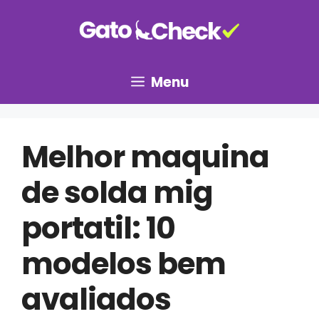
Pular
para
o
conteúdo
Menu
Melhor maquina
de solda mig
portatil: 10
modelos bem
avaliados