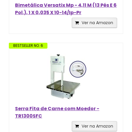
Bimetálica Versatix Mp - 4,11 M (13 Pés E 6
Pol.), 1 X 0,035 X 10-14/Ip-Pr
Ver na Amazon
BESTSELLER NO. 6
Serra Fita de Carne com Moedor -
TR1300SFC
Ver na Amazon