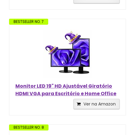
BESTSELLER NO. 7
Monitor LED 19" HD Ajustável Giratório
HDMI VGA para Escritório e Home Office
Ver na Amazon
BESTSELLER NO. 8