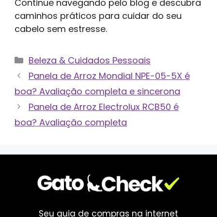
Continue navegando pelo blog e descubra
caminhos práticos para cuidar do seu
cabelo sem estresse.
Categorias
Beleza & Cuidados Pessoais
Panela de Arroz Mondial NPE-05-5X é
boa? Avaliação completa e sincerona
Panela de Arroz Electrolux RCB50 é
boa? Avaliação completa
Seu guia de compras na internet