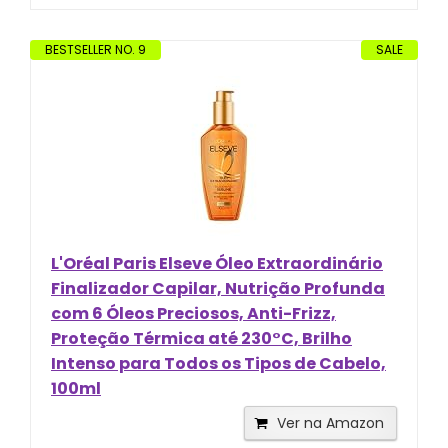
BESTSELLER NO. 9
SALE
L'Oréal Paris Elseve Óleo Extraordinário
Finalizador Capilar, Nutrição Profunda
com 6 Óleos Preciosos, Anti-Frizz,
Proteção Térmica até 230°C, Brilho
Intenso para Todos os Tipos de Cabelo,
100ml
Ver na Amazon