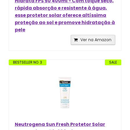
Hidrata FPS 50 400ml - Com toque seco,
rápida absorção e resistente à água,
esse protetor solar oferece altíssima
proteção ao sol e promove hidratação à
pele
Ver na Amazon
BESTSELLER NO. 3
SALE
Neutrogena Sun Fresh Protetor Solar