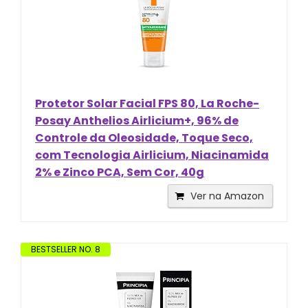
Protetor Solar Facial FPS 80, La Roche-
Posay Anthelios Airlicium+, 96% de
Controle da Oleosidade, Toque Seco,
com Tecnologia Airlicium, Niacinamida
2% e Zinco PCA, Sem Cor, 40g
Ver na Amazon
BESTSELLER NO. 8