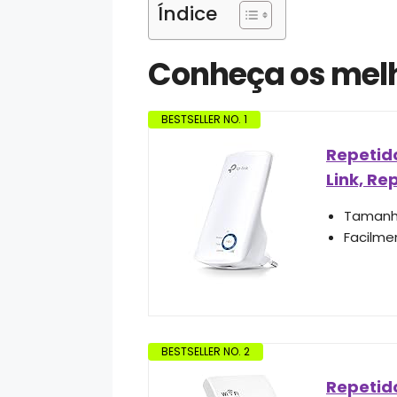
Índice
Conheça os melh
BESTSELLER NO. 1
Repetid
Link, Re
Tamanho
Facilme
BESTSELLER NO. 2
Repetido