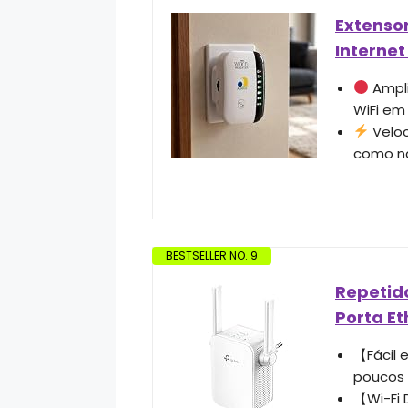
Extensor
Internet
Ampli
WiFi em
Veloc
como nav
BESTSELLER NO. 9
Repetido
Porta Et
【Fácil 
poucos
【Wi-Fi