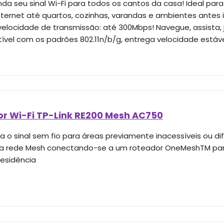
da seu sinal Wi-Fi para todos os cantos da casa! Ideal para
internet até quartos, cozinhas, varandas e ambientes antes 
velocidade de transmissão: até 300Mbps! Navegue, assista, 
vel com os padrões 802.11n/b/g, entrega velocidade estáve
or Wi-Fi TP-Link RE200 Mesh AC750
 o sinal sem fio para áreas previamente inacessíveis ou di
a rede Mesh conectando-se a um roteador OneMeshTM para
residência