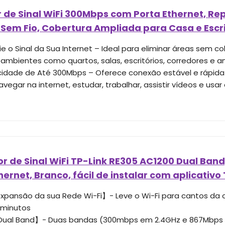
 de Sinal WiFi 300Mbps com Porta Ethernet, Re
 Sem Fio, Cobertura Ampliada para Casa e Escri
e o Sinal da Sua Internet – Ideal para eliminar áreas sem c
 ambientes como quartos, salas, escritórios, corredores e a
idade de Até 300Mbps – Oferece conexão estável e rápida p
egar na internet, estudar, trabalhar, assistir vídeos e usar 
r de Sinal WiFi TP-Link RE305 AC1200 Dual Ban
hernet, Branco, fácil de instalar com aplicativo 
expansão da sua Rede Wi-Fi】- Leve o Wi-Fi para cantos da
 minutos
 Dual Band】- Duas bandas (300mbps em 2.4GHz e 867Mbps