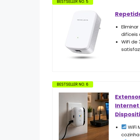
BESTSELLER NO. 5
Repetido
Elimina
difíceis
WiFi de
satisfa
BESTSELLER NO. 6
Extensor
Internet
Disposit
WiFi 
cozinha