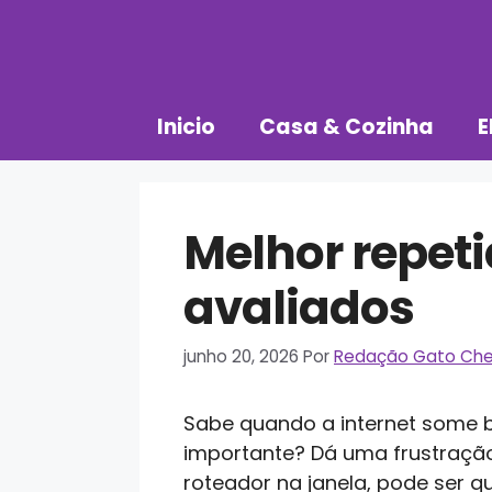
Pular
para
o
conteúdo
Inicio
Casa & Cozinha
E
Melhor repet
avaliados
junho 20, 2026
Por
Redação Gato Che
Sabe quando a internet some b
importante? Dá uma frustração
roteador na janela, pode ser q