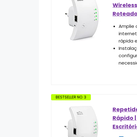
Wireless
Roteado
Amplie o
interne
rápida 
Instala
configu
necessi
BESTSELLER NO. 3
Repetido
Rápido |
Escritó