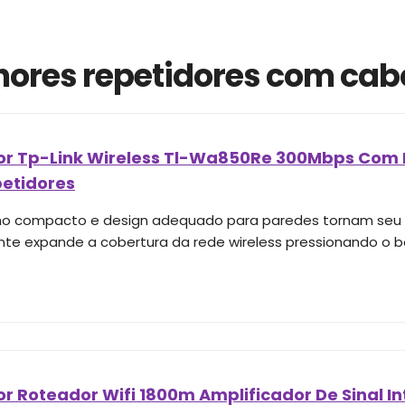
ores repetidores com cab
or Tp-Link Wireless Tl-Wa850Re 300Mbps Com 
petidores
 compacto e design adequado para paredes tornam seu po
nte expande a cobertura da rede wireless pressionando o bo
r Roteador Wifi 1800m Amplificador De Sinal In