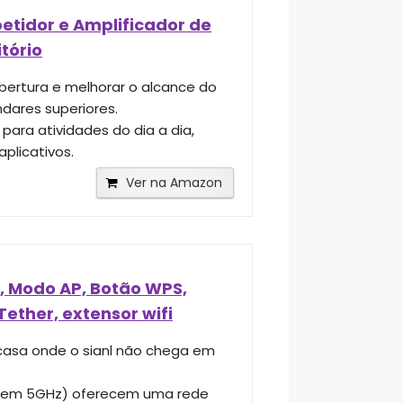
petidor e Amplificador de
tório
obertura e melhorar o alcance do
ndares superiores.
ara atividades do dia a dia,
aplicativos.
Ver na Amazon
d, Modo AP, Botão WPS,
Tether, extensor wifi
 casa onde o sianl não chega em
 em 5GHz) oferecem uma rede