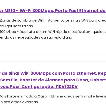
r ME10 - Wi-Fi 300Mbps, Porta Fast Ethernet d
r Zonas de sombra de WiFi - Aumenta os sinais WiFi para áre
 de ligar sem falhas
 300 Mbps - Desfrute de um WiFi rápido e estável em qualque
zendo as necessidades da sua vida diária
 de Sinal WiFi 300Mbps com Porta Ethernet, Re
 Sem Fio, Booster de Alcance para Casa, Cober
ivos, Fácil Configuração, 110V/220V
Mais Forte em Toda a Casa – Elimine áreas sem sinal e leve i
 e até áreas externas