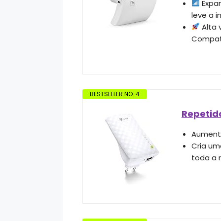
Expan
leve a 
Alta 
Compatí
BESTSELLER NO. 4
Repetid
Aumenta
Cria um
toda a 