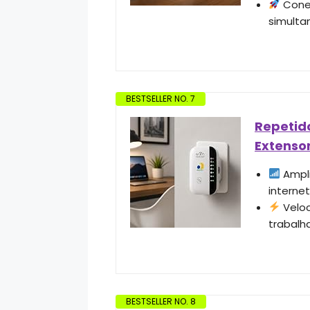
Conex
simulta
BESTSELLER NO. 7
Repetido
Extensor
Ampli
interne
Veloc
trabalha
BESTSELLER NO. 8