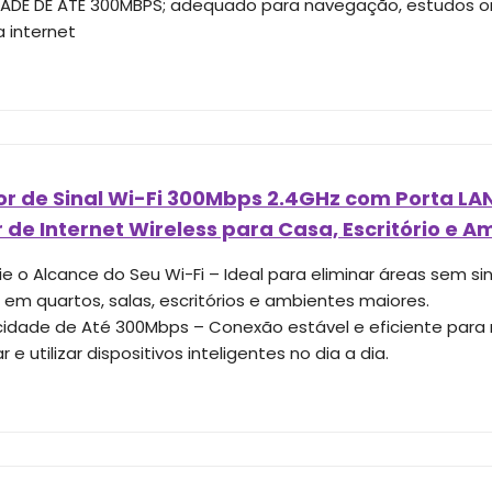
ADE DE ATÉ 300MBPS; adequado para navegação, estudos on
a internet
r de Sinal Wi-Fi 300Mbps 2.4GHz com Porta LAN
 de Internet Wireless para Casa, Escritório e A
e o Alcance do Seu Wi-Fi – Ideal para eliminar áreas sem si
t em quartos, salas, escritórios e ambientes maiores.
idade de Até 300Mbps – Conexão estável e eficiente para na
r e utilizar dispositivos inteligentes no dia a dia.