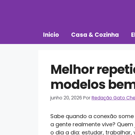
Pular
para
o
conteúdo
Inicio
Casa & Cozinha
E
Melhor repeti
modelos bem
junho 20, 2026
Por
Redação Gato Che
Sabe quando a conexão some b
a gente realmente vive? Quem 
o dia a dia: estudar, trabalhar