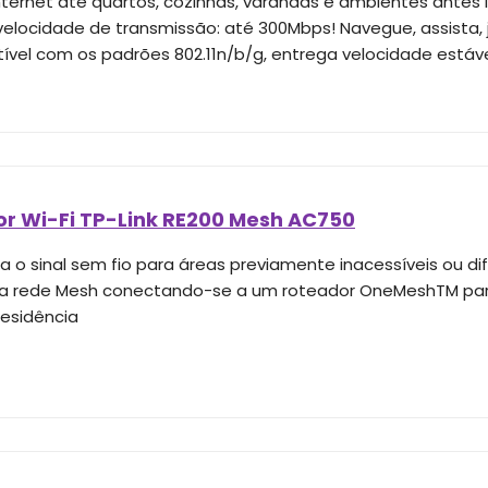
internet até quartos, cozinhas, varandas e ambientes antes 
velocidade de transmissão: até 300Mbps! Navegue, assista, 
vel com os padrões 802.11n/b/g, entrega velocidade estáve
or Wi-Fi TP-Link RE200 Mesh AC750
 o sinal sem fio para áreas previamente inacessíveis ou di
a rede Mesh conectando-se a um roteador OneMeshTM para
residência