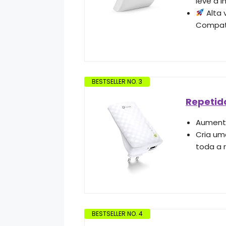
leve a 
Alta 
Compatí
BESTSELLER NO. 3
Repetid
Aumenta
Cria um
toda a 
BESTSELLER NO. 4