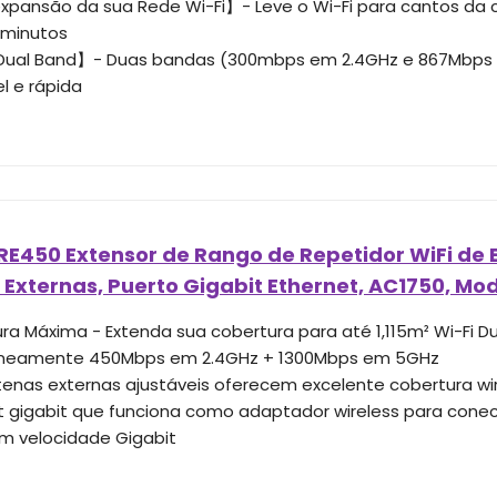
expansão da sua Rede Wi-Fi】- Leve o Wi-Fi para cantos da
 minutos
 Dual Band】- Duas bandas (300mbps em 2.4GHz e 867Mbps
l e rápida
RE450 Extensor de Rango de Repetidor WiFi de 
Externas, Puerto Gigabit Ethernet, AC1750, Mo
ra Máxima - Extenda sua cobertura para até 1,115m² Wi-Fi D
âneamente 450Mbps em 2.4GHz + 1300Mbps em 5GHz
tenas externas ajustáveis oferecem excelente cobertura wir
t gigabit que funciona como adaptador wireless para conec
m velocidade Gigabit