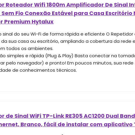
r Roteador Wifi 1800m Amplificador De Sinal In
 Sem Fio Conexão Estável para Casa Escritóri
r Premium Hytalux
 sinal do seu Wi-Fi de forma rápida e eficiente O Repetidor 
t da sua casa ou escritório, ampliando a cobertura da rede
em todos os ambientes.
ção simples e rápida (Plug & Play) Basta conectar na tomad
rar pelo navegador) e pronto! Em poucos minutos, sua red
dade de conhecimentos técnicos.
r de Sinal WiFi TP-Link RE305 AC1200 Dual Ban
hernet, Branco, fácil de instalar com aplicativo 