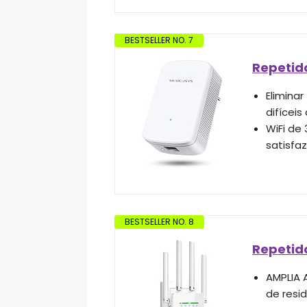
BESTSELLER NO. 7
Repetido
Elimina
difíceis
WiFi de
satisfa
BESTSELLER NO. 8
Repetid
AMPLIA 
de resid