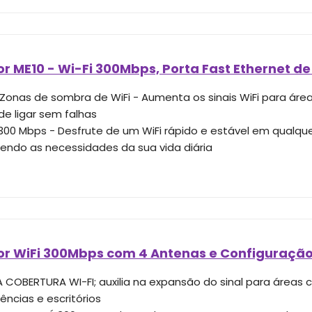
r ME10 - Wi-Fi 300Mbps, Porta Fast Ethernet d
r Zonas de sombra de WiFi - Aumenta os sinais WiFi para áre
 de ligar sem falhas
 300 Mbps - Desfrute de um WiFi rápido e estável em qualque
zendo as necessidades da sua vida diária
or WiFi 300Mbps com 4 Antenas e Configuraçã
A COBERTURA WI-FI; auxilia na expansão do sinal para área
ências e escritórios