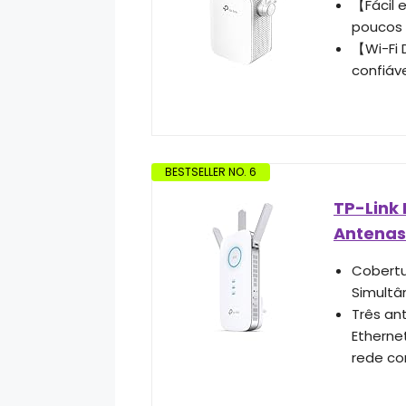
【Fácil 
poucos
【Wi-Fi
confiáve
BESTSELLER NO. 6
TP-Link 
Antenas 
Cobertu
Simult
Três an
Etherne
rede co