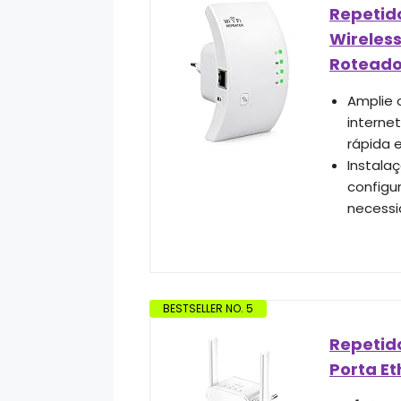
Repetido
Wireless
Roteado
Amplie o
interne
rápida 
Instala
configu
necessi
BESTSELLER NO. 5
Repetido
Porta Et