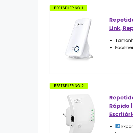
BESTSELLER NO. 1
Repetid
Link, Re
Tamanho
Facilme
BESTSELLER NO. 2
Repetido
Rápido |
Escritó
Expan