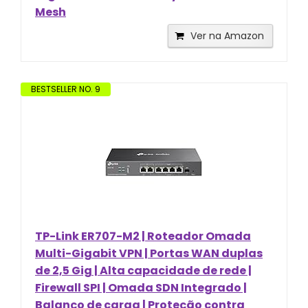
Mesh
Ver na Amazon
BESTSELLER NO. 9
TP-Link ER707-M2 | Roteador Omada
Multi-Gigabit VPN | Portas WAN duplas
de 2,5 Gig | Alta capacidade de rede |
Firewall SPI | Omada SDN Integrado |
Balanço de carga | Proteção contra