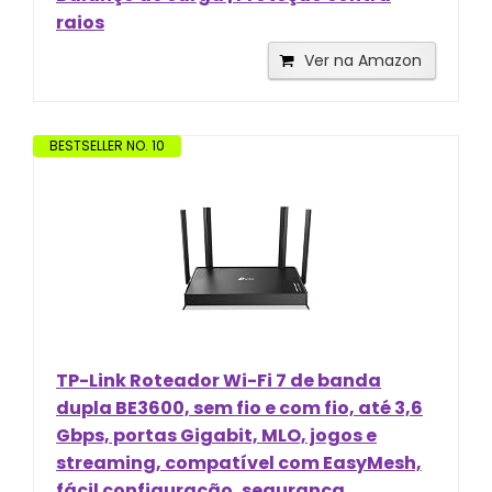
raios
Ver na Amazon
BESTSELLER NO. 10
TP-Link Roteador Wi-Fi 7 de banda
dupla BE3600, sem fio e com fio, até 3,6
Gbps, portas Gigabit, MLO, jogos e
streaming, compatível com EasyMesh,
fácil configuração, segurança