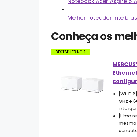
Notebook Acer Aspire 5 
Melhor roteador Intelbra
Conheça os mel
BESTSELLER NO. 1
MERCUSYS
Ethernet
configur
[Wi-Fi 
GHz e 6
intelige
[Uma re
mesma r
conecta