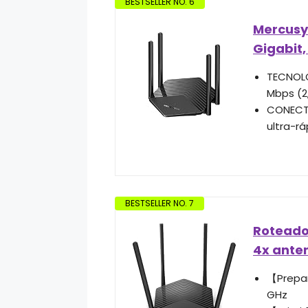
BESTSELLER NO. 6
Mercusy
Gigabit,
TECNOLO
Mbps (2
CONECTI
ultra-r
BESTSELLER NO. 7
Roteador
4x ante
【Prepar
GHz