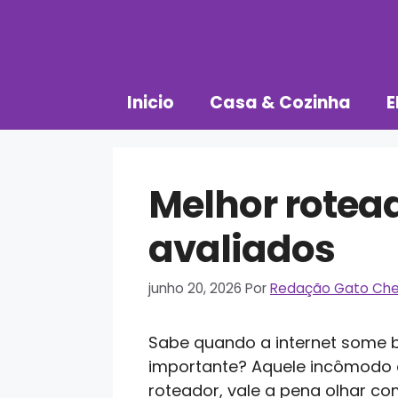
Pular
para
o
conteúdo
Inicio
Casa & Cozinha
E
Melhor rotea
avaliados
junho 20, 2026
Por
Redação Gato Che
Sabe quando a internet some
importante? Aquele incômodo é
roteador, vale a pena olhar co