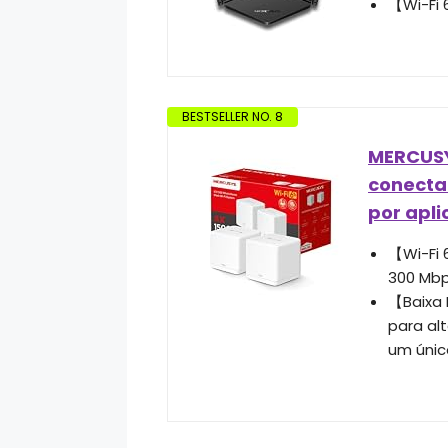
【Wi-Fi 
BESTSELLER NO. 8
MERCUSYS
conecta 
por apli
【Wi-Fi 
300 Mbp
【Baixa 
para al
um únic