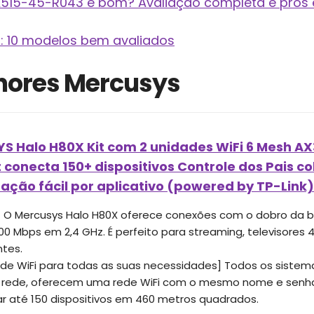
A515-45-R043 é bom? Avaliação completa e prós 
s: 10 modelos bem avaliados
hores Mercusys
 Halo H80X Kit com 2 unidades WiFi 6 Mesh AX3
 conecta 150+ dispositivos Controle dos Pais c
ação fácil por aplicativo (powered by TP-Link)
6] O Mercusys Halo H80X oferece conexões com o dobro da b
00 Mbps em 2,4 GHz. É perfeito para streaming, televisores 
ntes.
de WiFi para todas as suas necessidades] Todos os sistem
ede, oferecem uma rede WiFi com o mesmo nome e senha
r até 150 dispositivos em 460 metros quadrados.