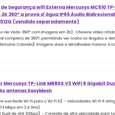
de Segurança wifi Externa Mercusys MC510 TP-
 2K 360° a prova d´água IP65 Áudio Bidirecion
 512G (vendido separadamente)
de Visão 360° com Imagens em 2K】 Oferece vídeo nítido
tal completa de 360°, permitindo ver todos os ângulos e det
Noturna Colorida】Imagens vivas e detalhadas mesmo à noi
r Mercusys TP-Link MR80X V3 WiFi 6 Gigabit Du
 4x antenas EasyMesh
e sua Rede Wi-Fi para o Wi-Fi 6】- Velocidades Wi-Fi 6 ati
74 Mbps em 2.4 GHz)
6 Dual de até 3Gbps】- Conexão de alta velocidade para tod