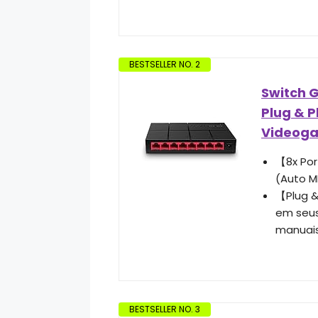
BESTSELLER NO. 2
Switch G
Plug & 
Videog
【8x Por
(Auto M
【Plug &
em seus
manuais
BESTSELLER NO. 3