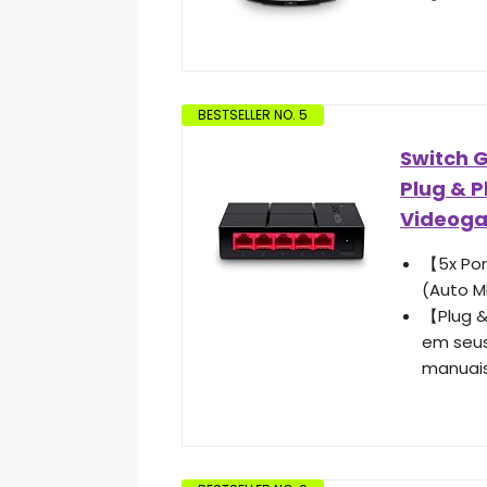
BESTSELLER NO. 5
Switch G
Plug & 
Videog
【5x Por
(Auto M
【Plug &
em seus
manuais