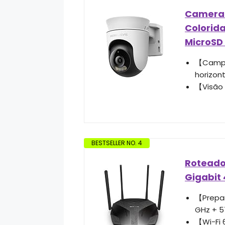
Camera 
Colorida
MicroSD
【Campo 
horizon
【Visão 
BESTSELLER NO. 4
Roteado
Gigabit
【Prepar
GHz + 5
【Wi-Fi 