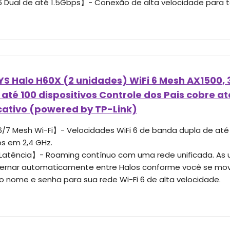
6 Dual de até 1.5Gbps】- Conexão de alta velocidade para t
 Halo H60X (2 unidades) WiFi 6 Mesh AX1500, 3
até 100 dispositivos Controle dos Pais cobre at
cativo (powered by TP-Link)
6/7 Mesh Wi-Fi】- Velocidades WiFi 6 de banda dupla de até
s em 2,4 GHz.
Latência】- Roaming contínuo com uma rede unificada. As 
ternar automaticamente entre Halos conforme você se mov
o nome e senha para sua rede Wi-Fi 6 de alta velocidade.