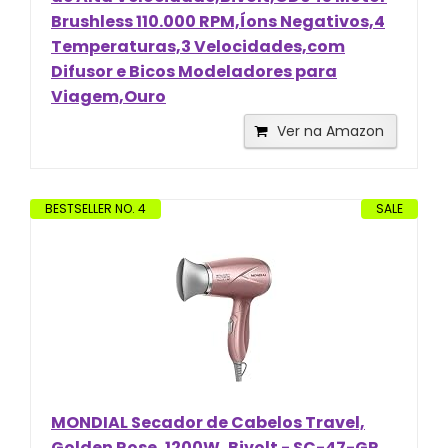
Brushless 110.000 RPM,Íons Negativos,4
Temperaturas,3 Velocidades,com
Difusor e Bicos Modeladores para
Viagem,Ouro
Ver na Amazon
BESTSELLER NO. 4
SALE
MONDIAL Secador de Cabelos Travel,
Golden Rose, 1200W, Bivolt - SC-47-GR