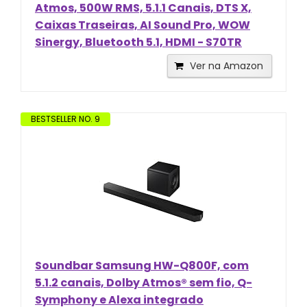
Atmos, 500W RMS, 5.1.1 Canais, DTS X,
Caixas Traseiras, AI Sound Pro, WOW
Sinergy, Bluetooth 5.1, HDMI - S70TR
Ver na Amazon
BESTSELLER NO. 9
Soundbar Samsung HW-Q800F, com
5.1.2 canais, Dolby Atmos® sem fio, Q-
Symphony e Alexa integrado