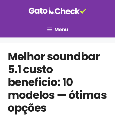
Pular
para
o
conteúdo
Menu
Melhor soundbar
5.1 custo
beneficio: 10
modelos — ótimas
opções