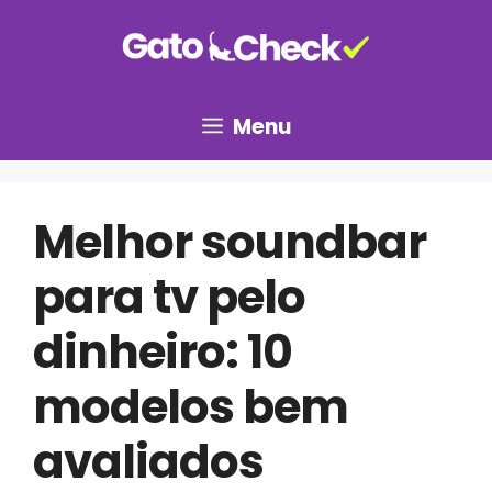
Pular
para
o
conteúdo
Menu
Melhor soundbar
para tv pelo
dinheiro: 10
modelos bem
avaliados