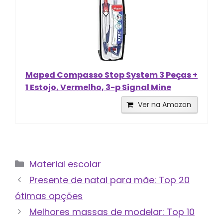
Maped Compasso Stop System 3 Peças +
1 Estojo, Vermelho, 3-p Signal Mine
Ver na Amazon
Categorias
Material escolar
Presente de natal para mãe: Top 20
ótimas opções
Melhores massas de modelar: Top 10