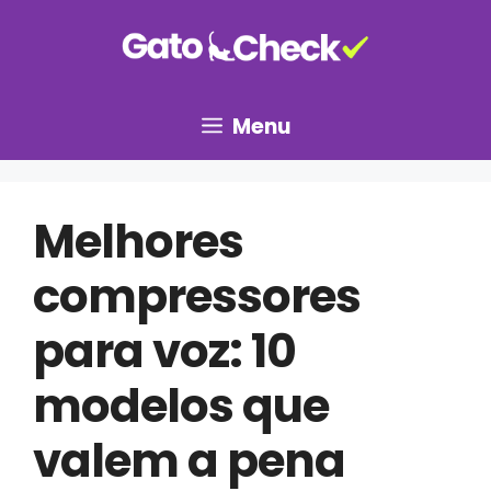
Pular
para
o
conteúdo
Menu
Melhores
compressores
para voz: 10
modelos que
valem a pena