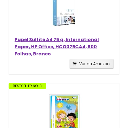
Papel Sulfite A4 75 g, International
Paper, HP Office, HCO075CA4, 500
Folhas, Branco
Ver na Amazon
BESTSELLER NO. 8