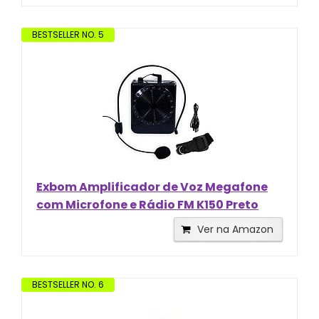
BESTSELLER NO. 5
Exbom Amplificador de Voz Megafone
com Microfone e Rádio FM K150 Preto
Ver na Amazon
BESTSELLER NO. 6