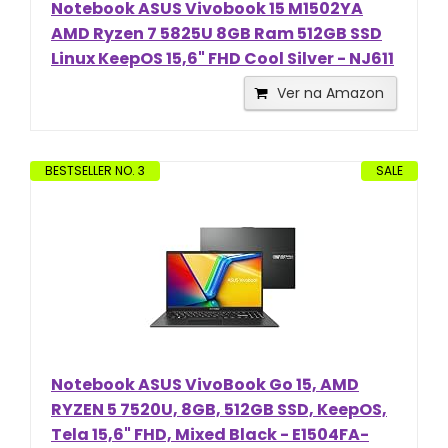
Notebook ASUS Vivobook 15 M1502YA
AMD Ryzen 7 5825U 8GB Ram 512GB SSD
Linux KeepOS 15,6" FHD Cool Silver - NJ611
Ver na Amazon
BESTSELLER NO. 3
SALE
Notebook ASUS VivoBook Go 15, AMD
RYZEN 5 7520U, 8GB, 512GB SSD, KeepOS,
Tela 15,6" FHD, Mixed Black - E1504FA-