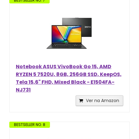
BESTSELLER NO. 7
Notebook ASUS VivoBook Go 15, AMD
RYZEN 5 7520U, 8GB, 256GB SSD, KeepOS,
Tela 15,6" FHD, Mixed Black - E1504FA-
NJ731
Ver na Amazon
BESTSELLER NO. 8