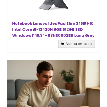
Notebook Lenovo IdeaPad Slim 3 15IRH10
Intel Core i5-13420H 8GB 512GB SSD
Windows 11 15.3" - 83NS0002BR Luna Grey
Ver na Amazon