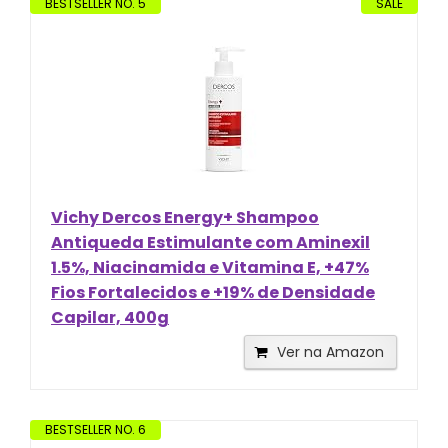
BESTSELLER NO. 5
SALE
Vichy Dercos Energy+ Shampoo
Antiqueda Estimulante com Aminexil
1.5%, Niacinamida e Vitamina E, +47%
Fios Fortalecidos e +19% de Densidade
Capilar, 400g
Ver na Amazon
BESTSELLER NO. 6