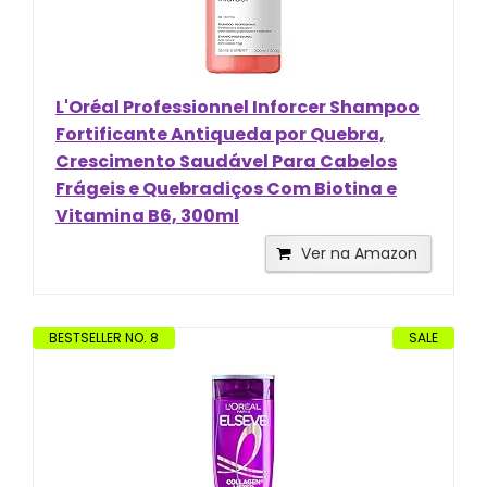
L'Oréal Professionnel Inforcer Shampoo
Fortificante Antiqueda por Quebra,
Crescimento Saudável Para Cabelos
Frágeis e Quebradiços Com Biotina e
Vitamina B6, 300ml
Ver na Amazon
BESTSELLER NO. 8
SALE