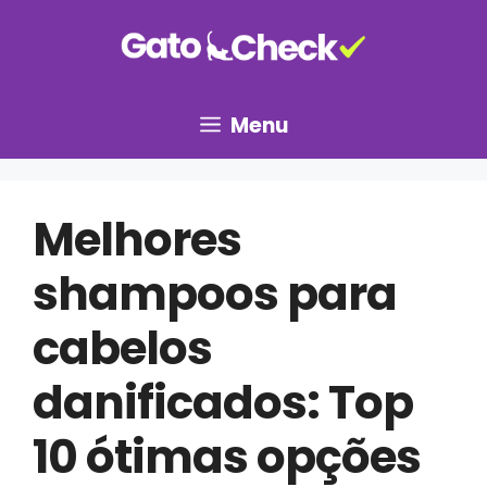
Pular
para
o
conteúdo
Menu
Melhores
shampoos para
cabelos
danificados: Top
10 ótimas opções