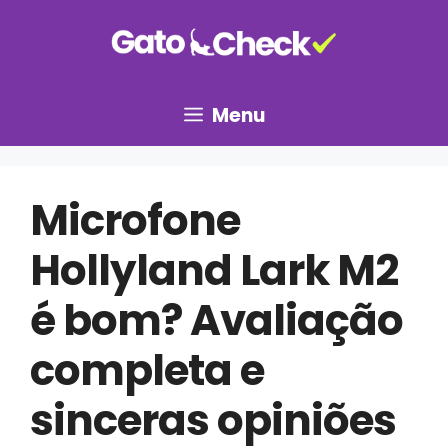
Pular
para
o
conteúdo
Menu
Microfone
Hollyland Lark M2
é bom? Avaliação
completa e
sinceras opiniões