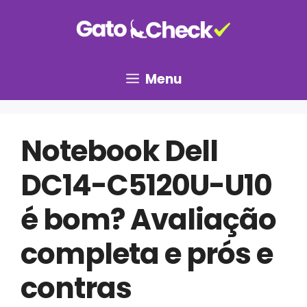
Pular
para
o
conteúdo
Menu
Notebook Dell
DC14-C5120U-U10
é bom? Avaliação
completa e prós e
contras