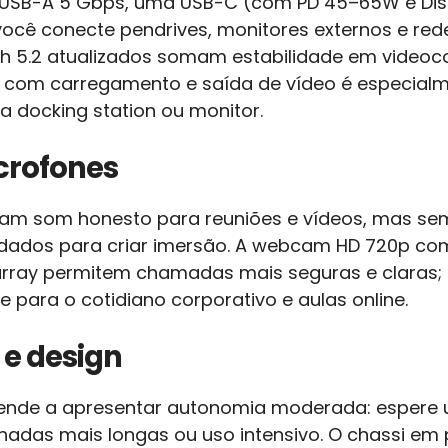
 USB-A 5 Gbps, uma USB-C (com PD 45–65W e Displa
você conecte pendrives, monitores externos e re
ooth 5.2 atualizados somam estabilidade em videoc
 com carregamento e saída de vídeo é especialm
a docking station ou monitor.
crofones
egam som honesto para reuniões e vídeos, mas s
ados para criar imersão. A webcam HD 720p com
rray permitem chamadas mais seguras e claras;
e para o cotidiano corporativo e aulas online.
 e design
, tende a apresentar autonomia moderada: espere 
nadas mais longas ou uso intensivo. O chassi em 