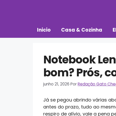
Pular
para
o
conteúdo
Inicio
Casa & Cozinha
E
Notebook Len
bom? Prós, co
junho 21, 2026
Por
Redação Gato Che
Já se pegou abrindo várias aba
antes do prazo, tudo ao mesm
respiro de alívio, vale a pena