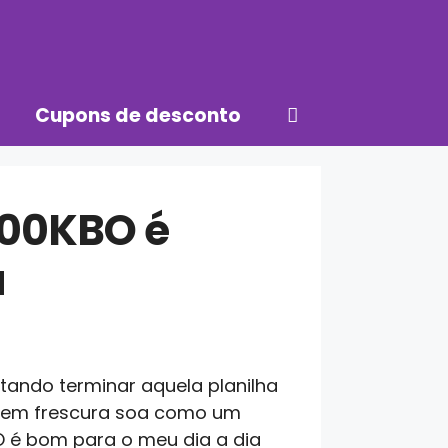
Cupons de desconto
000KBO é
a
ntando terminar aquela planilha
 sem frescura soa como um
O é bom para o meu dia a dia