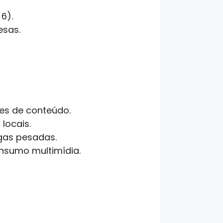
6).
esas.
res de conteúdo.
locais.
rgas pesadas.
onsumo multimídia.