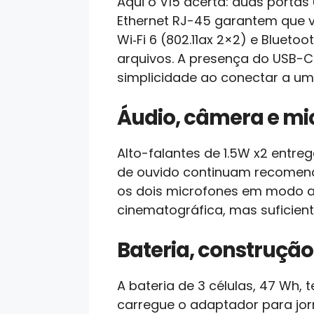
Aqui o V15 acerta: duas portas
Ethernet RJ-45 garantem que 
Wi‑Fi 6 (802.11ax 2×2) e Bluet
arquivos. A presença do USB-C
simplicidade ao conectar a um
Áudio, câmera e mi
Alto-falantes de 1.5W x2 entr
de ouvido continuam recomend
os dois microfones em modo a
cinematográfica, mas suficient
Bateria, construção
A bateria de 3 células, 47 Wh
carregue o adaptador para jor