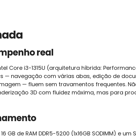
lhada
empenho real
l Core i3-1315U (arquitetura híbrida: Performance 
árias — navegação com várias abas, edição de do
 imagem — fluem sem travamentos frequentes. Nã
enderização 3D com fluidez máxima, mas para prod
namento
 16 GB de RAM DDR5-5200 (1x16GB SODIMM) e um S