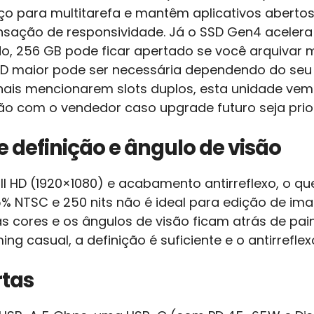
ço para multitarefa e mantêm aplicativos abert
sação de responsividade. Já o SSD Gen4 acelera 
, 256 GB pode ficar apertado se você arquivar m
 maior pode ser necessária dependendo do seu fl
nais mencionarem slots duplos, esta unidade ve
ção com o vendedor caso upgrade futuro seja prio
e definição e ângulo de visão
Full HD (1920×1080) e acabamento antirreflexo, o q
5% NTSC e 250 nits não é ideal para edição de i
s cores e os ângulos de visão ficam atrás de pain
ming casual, a definição é suficiente e o antirrefle
rtas