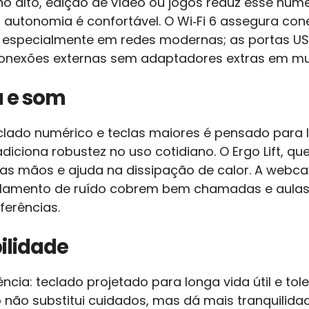
ho alto, edição de vídeo ou jogos reduz esse núm
 autonomia é confortável. O Wi‑Fi 6 assegura con
especialmente em redes modernas; as portas USB-C
conexões externas sem adaptadores extras em mui
a e som
lado numérico e teclas maiores é pensado para l
ciona robustez no uso cotidiano. O Ergo Lift, que
das mãos e ajuda na dissipação de calor. A web
elamento de ruído cobrem bem chamadas e aulas 
ferências.
ilidade
ência: teclado projetado para longa vida útil e to
 não substitui cuidados, mas dá mais tranquilidad