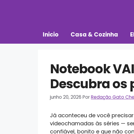
Pular
para
o
conteúdo
Inicio
Casa & Cozinha
E
Notebook VAI
Descubra os p
junho 20, 2026
Por
Redação Gato Che
Já aconteceu de você precisar
videochamadas às séries — se
confiável, bonito e que não com