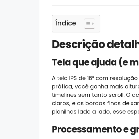
Índice
Descrição deta
Tela que ajuda (e mu
A tela IPS de 16″ com resoluçã
prática, você ganha mais altur
timelines sem tanto scroll. O 
claros, e as bordas finas deix
planilhas lado a lado, esse esp
Processamento e gráf