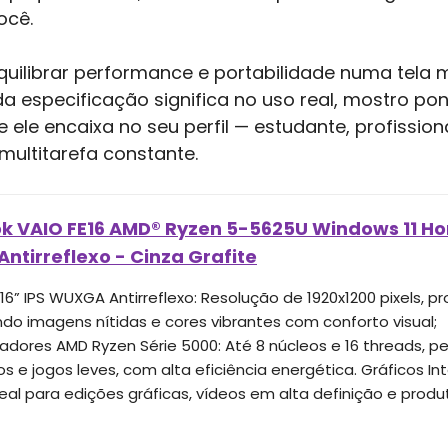
ocê.
quilibrar performance e portabilidade numa tela m
a especificação significa no uso real, mostro pont
 ele encaixa no seu perfil — estudante, profission
ultitarefa constante.
k VAIO FE16 AMD® Ryzen 5-5625U Windows 11 Hom
tirreflexo - Cinza Grafite
16” IPS WUXGA Antirreflexo: Resolução de 1920x1200 pixels, pr
ndo imagens nítidas e cores vibrantes com conforto visual;
adores AMD Ryzen Série 5000: Até 8 núcleos e 16 threads, pe
os e jogos leves, com alta eficiência energética. Gráficos 
deal para edições gráficas, vídeos em alta definição e produ