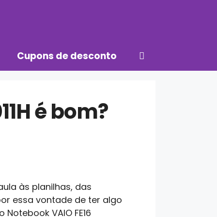
Cupons de desconto
011H é bom?
ula às planilhas, das
r essa vontade de ter algo
 o Notebook VAIO FE16