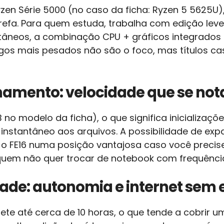
zen Série 5000 (no caso da ficha: Ryzen 5 5625U),
tarefa. Para quem estuda, trabalha com edição le
ultâneos, a combinação CPU + gráficos integrados
Jogos mais pesados não são o foco, mas títulos c
amento: velocidade que se not
no modelo da ficha), o que significa inicializaçõ
nstantâneo aos arquivos. A possibilidade de expa
 o FE16 numa posição vantajosa caso você precis
quem não quer trocar de notebook com frequênci
dade: autonomia e internet sem
e até cerca de 10 horas, o que tende a cobrir um 