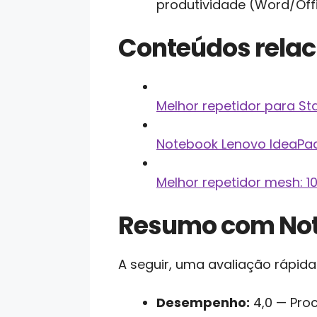
produtividade (Word/Off
Conteúdos rela
Melhor repetidor para St
Notebook Lenovo IdeaPad 
Melhor repetidor mesh: 
Resumo com No
A seguir, uma avaliação rápid
Desempenho:
4,0 — Proc