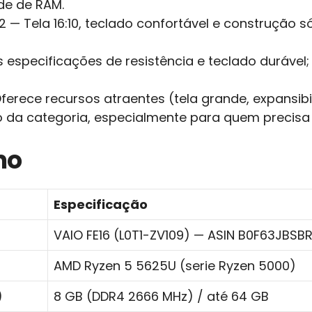
de de RAM.
2 — Tela 16:10, teclado confortável e construção
 especificações de resistência e teclado duráve
ferece recursos atraentes (tela grande, expansib
 da categoria, especialmente para quem precisa d
mo
Especificação
VAIO FE16 (L0T1-ZV109) — ASIN B0F63JBSB
AMD Ryzen 5 5625U (serie Ryzen 5000)
)
8 GB (DDR4 2666 MHz) / até 64 GB