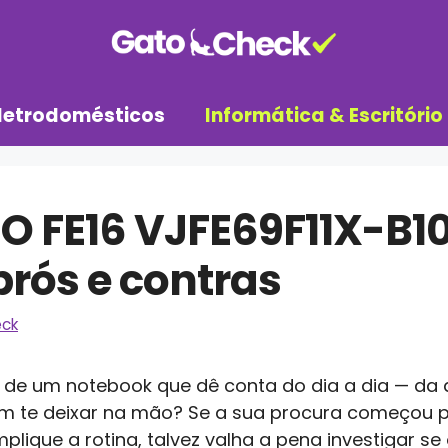
letrodomésticos
Informática & Escritório
O FE16 VJFE69F11X-B1
rós e contras
ck
 de um notebook que dê conta do dia a dia — da a
m te deixar na mão? Se a sua procura começou po
plique a rotina, talvez valha a pena investigar se