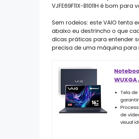
VJFE69F11X-B1011H é bom para v
Sem rodeios: este VAIO tenta e
abaixo eu destrincho o que cad
dicas práticas para entender se
precisa de uma máquina para m
Noteboo
WUXGA An
Tela de 
garanti
Process
de víde
visual i