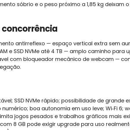
ento sóbrio e o peso próximo a 1,85 kg deixam o F
 à concorrência
mento antirreflexo — espaço vertical extra sem a
RAM e SSD NVMe até 4 TB — amplo caminho para u
ortável com bloqueador mecânico de webcam — c
vegação.
ortável; SSD NVMe rápido; possibilidade de grande
numérico; boa autonomia em uso leve; Wi‑Fi 6; 
imita jogos pesados e trabalhos gráficos mais 
com 8 GB pode exigir upgrade para uso realmente