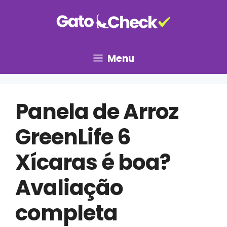
Pular
para
o
conteúdo
Menu
Panela de Arroz
GreenLife 6
Xícaras é boa?
Avaliação
completa