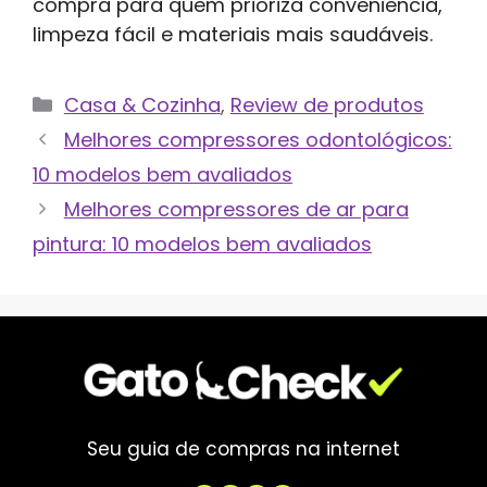
compra para quem prioriza conveniência,
limpeza fácil e materiais mais saudáveis.
Categorias
Casa & Cozinha
,
Review de produtos
Melhores compressores odontológicos:
10 modelos bem avaliados
Melhores compressores de ar para
pintura: 10 modelos bem avaliados
Seu guia de compras na internet