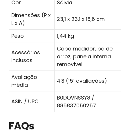
Cor
Sálvia
Dimensões (P x
23,1 x 23,1 x 18,6 cm
L x A)
Peso
1,44 kg
Copo medidor, pá de
Acessórios
arroz, panela interna
inclusos
removível
Avaliação
4.3 (151 avaliações)
média
B0DQVNSSY8 /
ASIN / UPC
885837050257
FAQs