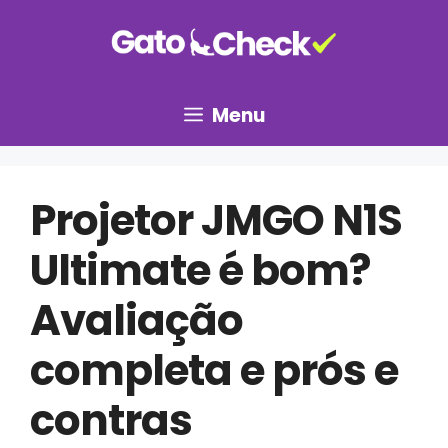
Pular
para
o
conteúdo
Menu
Projetor JMGO N1S
Ultimate é bom?
Avaliação
completa e prós e
contras