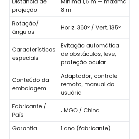
Distância de
Mínima 1,5 m — máxima
projeção
8 m
Rotação/
Horiz. 360° / Vert. 135°
ângulos
Evitação automática
Características
de obstáculos, leve,
especiais
proteção ocular
Adaptador, controle
Conteúdo da
remoto, manual do
embalagem
usuário
Fabricante /
JMGO / China
País
Garantia
1 ano (fabricante)