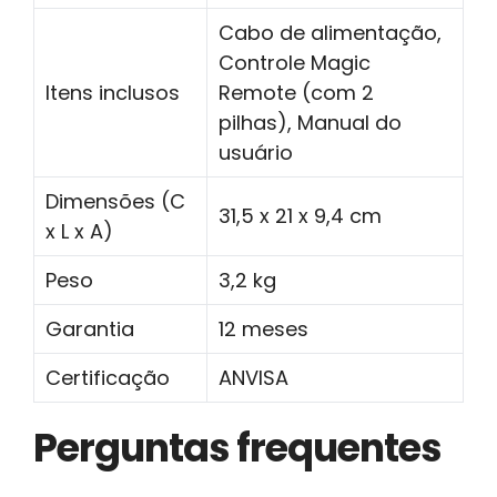
Cabo de alimentação,
Controle Magic
Itens inclusos
Remote (com 2
pilhas), Manual do
usuário
Dimensões (C
31,5 x 21 x 9,4 cm
x L x A)
Peso
3,2 kg
Garantia
12 meses
Certificação
ANVISA
Perguntas frequentes