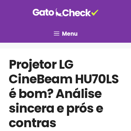
Pular
para
o
conteúdo
Menu
Projetor LG
CineBeam HU70LS
é bom? Análise
sincera e prós e
contras