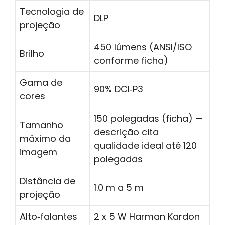
Tecnologia de
DLP
projeção
450 lúmens (ANSI/ISO
Brilho
conforme ficha)
Gama de
90% DCI‑P3
cores
150 polegadas (ficha) —
Tamanho
descrição cita
máximo da
qualidade ideal até 120
imagem
polegadas
Distância de
1.0 m a 5 m
projeção
Alto‑falantes
2 x 5 W Harman Kardon