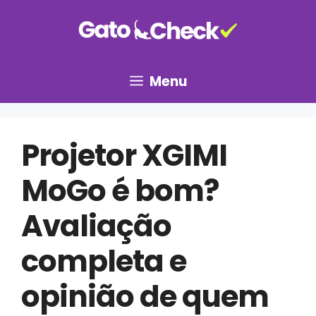
Pular
para
o
conteúdo
Menu
Projetor XGIMI
MoGo é bom?
Avaliação
completa e
opinião de quem