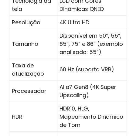
Tecnologia da
LCD com Cores
tela
Dinâmicas QNED
Resolução
4K Ultra HD
Disponível em 50”, 55”,
Tamanho
65”, 75” e 86” (exemplo
analisado: 55”)
Taxa de
60 Hz (suporta VRR)
atualização
AI α7 Gen8 (4K Super
Processador
Upscaling)
HDR10, HLG,
HDR
Mapeamento Dinâmico
de Tom