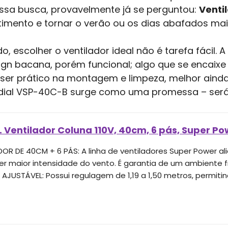
essa busca, provavelmente já se perguntou:
Venti
timento e tornar o verão ou os dias abafados mais
, escolher o ventilador ideal não é tarefa fácil.
esign bacana, porém funcional; algo que se encai
 ser prático na montagem e limpeza, melhor ainda
ndial VSP-40C-B surge como uma promessa – ser
 Ventilador Coluna 110V, 40cm, 6 pás, Super P
DOR DE 40CM + 6 PÁS: A linha de ventiladores Super Power al
r maior intensidade do vento. É garantia de um ambiente f
AJUSTÁVEL: Possui regulagem de 1,19 a 1,50 metros, permitind