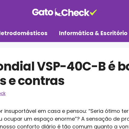
letrodomésticos
Informática & Escritório
ondial VSP-40C-B é 
s e contras
eck
 insuportável em casa e pensou: “Seria ótimo ter
e ou ocupar um espaço enorme”? A sensação de pr
nosso conforto diário é tão comum quanto a vonta