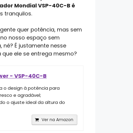
lador Mondial VSP-40C-B é
 tranquilos.
 A gente quer potência, mas sem
xe no nosso espaço sem
, né? É justamente nesse
á que ele se entrega mesmo?
ower - VSP-40C-B
ia o design à potência para
resco e agradável;
o o ajuste ideal da altura do
Ver na Amazon