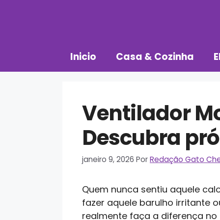
Pular
para
o
conteúdo
Inicio
Casa & Cozinha
E
Ventilador M
Descubra pró
janeiro 9, 2026
Por
Redação Gato Ch
Quem nunca sentiu aquele calor
fazer aquele barulho irritant
realmente faça a diferença no 